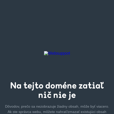
Na tejto
doméne zatiaľ
nič nie je
Dôvodov, prečo sa nezobrazuje žiadny obsah, môže byť
viacero.
Ak ste správca webu, môžete nahrať/zmazať
existujúci obsah